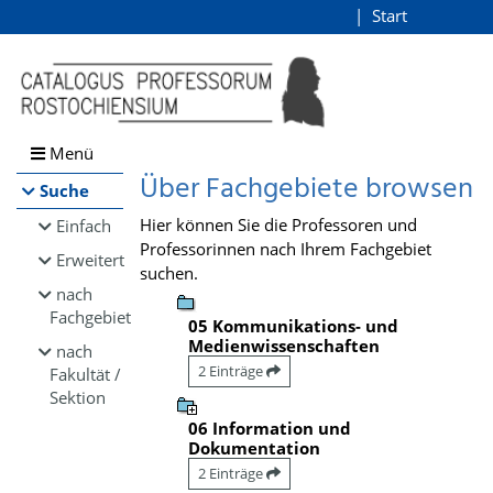
Browsen
Start
Login
direkt zum Inhalt
Menü
Über Fachgebiete browsen
Suche
Hier können Sie die Professoren und
Einfach
Professorinnen nach Ihrem Fachgebiet
Erweitert
suchen.
nach
Fachgebiet
05 Kommunikations- und
Medienwissenschaften
nach
2 Einträge
Fakultät /
Sektion
06 Information und
Dokumentation
2 Einträge