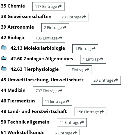
35 Chemie
117 Einträge
38 Geowissenschaften
28 Einträge
39 Astronomie
2 Einträge
42 Biologie
135 Einträge
42.13 Molekularbiologie
1 Eintrag
42.60 Zoologie: Allgemeines
1 Eintrag
42.63 Tierphysiologie
1 Eintrag
43 Umweltforschung, Umweltschutz
20 Einträge
44 Medizin
707 Einträge
46 Tiermedizin
11 Einträge
48 Land- und Forstwirtschaft
156 Einträge
50 Technik allgemein
44 Einträge
51 Werkstoffkunde
6 Einträge