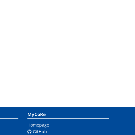
MyCoRe
Homepage
GitHub