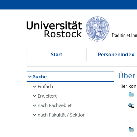
Browsen
direkt zum Inhalt
Start
Personenindex
Über
Suche
Hier kön
Einfach
Erweitert
nach Fachgebiet
nach Fakultät / Sektion