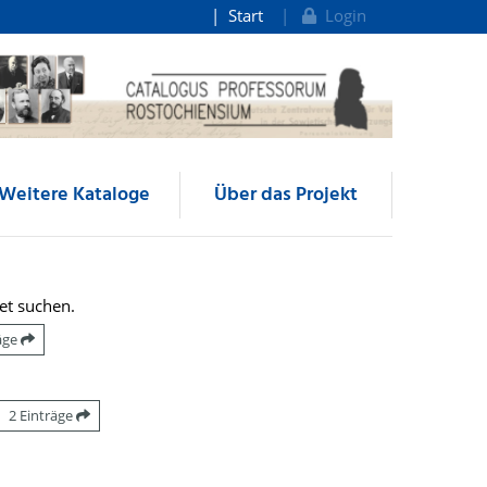
Start
Login
Weitere Kataloge
Über das Projekt
et suchen.
räge
2 Einträge