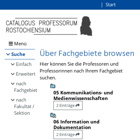
Browsen
Start
Login
direkt zum Inhalt
Menü
Über Fachgebiete browsen
Suche
Hier können Sie die Professoren und
Einfach
Professorinnen nach Ihrem Fachgebiet
Erweitert
suchen.
nach
Fachgebiet
05 Kommunikations- und
Medienwissenschaften
nach
2 Einträge
Fakultät /
Sektion
06 Information und
Dokumentation
2 Einträge