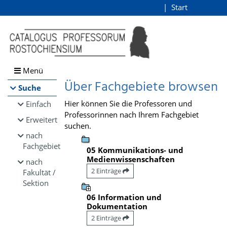
Browsen
Start
Login
direkt zum Inhalt
Menü
Über Fachgebiete browsen
Suche
Hier können Sie die Professoren und
Einfach
Professorinnen nach Ihrem Fachgebiet
Erweitert
suchen.
nach
Fachgebiet
05 Kommunikations- und
Medienwissenschaften
nach
2 Einträge
Fakultät /
Sektion
06 Information und
Dokumentation
2 Einträge