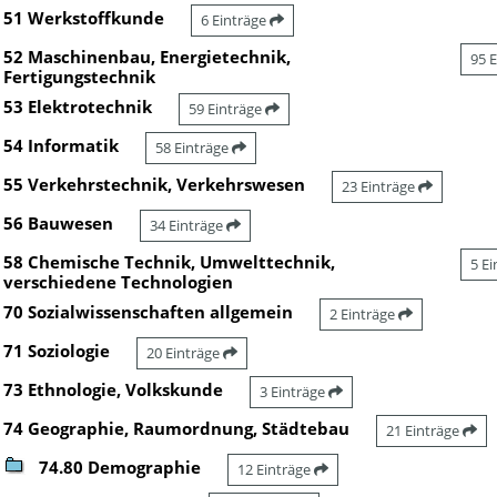
51 Werkstoffkunde
6 Einträge
52 Maschinenbau, Energietechnik,
95 
Fertigungstechnik
53 Elektrotechnik
59 Einträge
54 Informatik
58 Einträge
55 Verkehrstechnik, Verkehrswesen
23 Einträge
56 Bauwesen
34 Einträge
58 Chemische Technik, Umwelttechnik,
5 E
verschiedene Technologien
70 Sozialwissenschaften allgemein
2 Einträge
71 Soziologie
20 Einträge
73 Ethnologie, Volkskunde
3 Einträge
74 Geographie, Raumordnung, Städtebau
21 Einträge
74.80 Demographie
12 Einträge