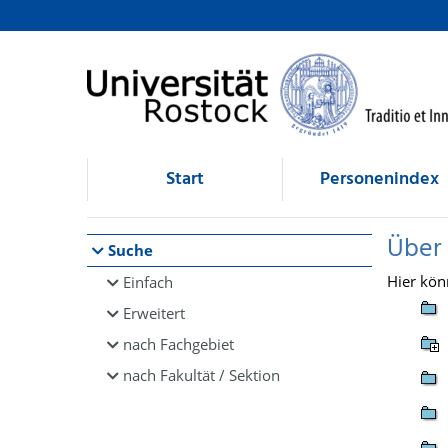
Browsen
direkt zum Inhalt
Start
Personenindex
Über
Suche
Hier kön
Einfach
Erweitert
nach Fachgebiet
nach Fakultät / Sektion