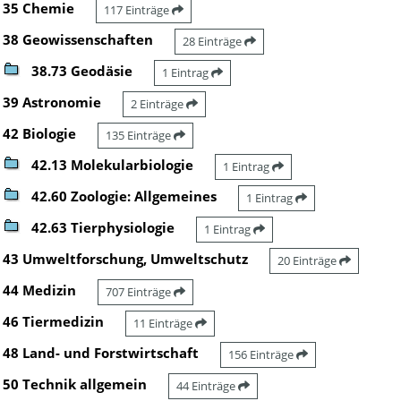
35 Chemie
117 Einträge
38 Geowissenschaften
28 Einträge
38.73 Geodäsie
1 Eintrag
39 Astronomie
2 Einträge
42 Biologie
135 Einträge
42.13 Molekularbiologie
1 Eintrag
42.60 Zoologie: Allgemeines
1 Eintrag
42.63 Tierphysiologie
1 Eintrag
43 Umweltforschung, Umweltschutz
20 Einträge
44 Medizin
707 Einträge
46 Tiermedizin
11 Einträge
48 Land- und Forstwirtschaft
156 Einträge
50 Technik allgemein
44 Einträge