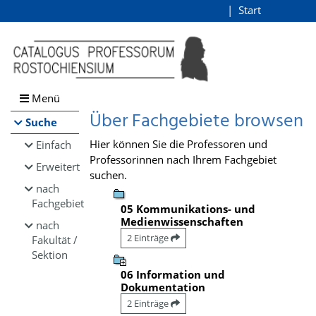
Browsen
Start
Login
direkt zum Inhalt
Menü
Über Fachgebiete browsen
Suche
Hier können Sie die Professoren und
Einfach
Professorinnen nach Ihrem Fachgebiet
Erweitert
suchen.
nach
Fachgebiet
05 Kommunikations- und
Medienwissenschaften
nach
2 Einträge
Fakultät /
Sektion
06 Information und
Dokumentation
2 Einträge