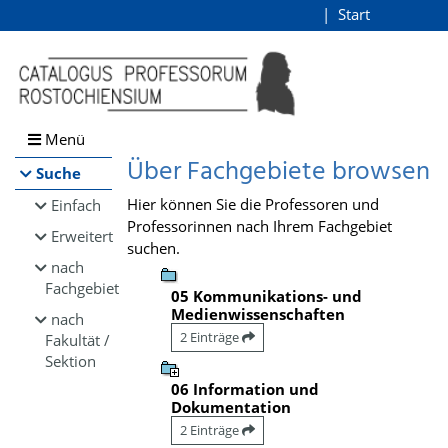
Browsen
Start
Login
direkt zum Inhalt
Menü
Über Fachgebiete browsen
Suche
Hier können Sie die Professoren und
Einfach
Professorinnen nach Ihrem Fachgebiet
Erweitert
suchen.
nach
Fachgebiet
05 Kommunikations- und
Medienwissenschaften
nach
2 Einträge
Fakultät /
Sektion
06 Information und
Dokumentation
2 Einträge