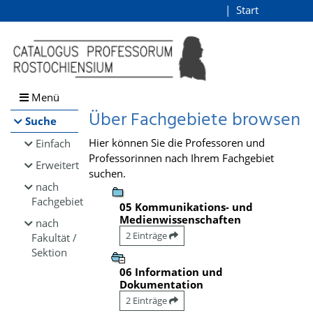
Browsen
Start
Login
direkt zum Inhalt
Menü
Über Fachgebiete browsen
Suche
Hier können Sie die Professoren und
Einfach
Professorinnen nach Ihrem Fachgebiet
Erweitert
suchen.
nach
Fachgebiet
05 Kommunikations- und
Medienwissenschaften
nach
2 Einträge
Fakultät /
Sektion
06 Information und
Dokumentation
2 Einträge