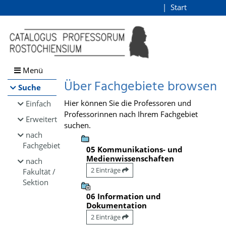
Browsen
Start
Login
direkt zum Inhalt
Menü
Über Fachgebiete browsen
Suche
Hier können Sie die Professoren und
Einfach
Professorinnen nach Ihrem Fachgebiet
Erweitert
suchen.
nach
Fachgebiet
05 Kommunikations- und
Medienwissenschaften
nach
2 Einträge
Fakultät /
Sektion
06 Information und
Dokumentation
2 Einträge