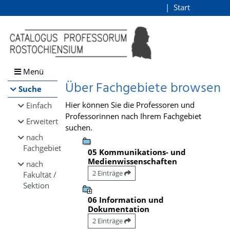
Browsen
Start
Login
direkt zum Inhalt
Menü
Über Fachgebiete browsen
Suche
Hier können Sie die Professoren und
Einfach
Professorinnen nach Ihrem Fachgebiet
Erweitert
suchen.
nach
Fachgebiet
05 Kommunikations- und
Medienwissenschaften
nach
2 Einträge
Fakultät /
Sektion
06 Information und
Dokumentation
2 Einträge