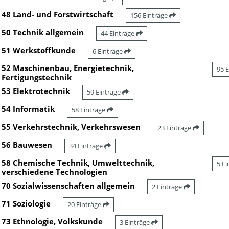
48 Land- und Forstwirtschaft
156 Einträge
50 Technik allgemein
44 Einträge
51 Werkstoffkunde
6 Einträge
52 Maschinenbau, Energietechnik,
95 
Fertigungstechnik
53 Elektrotechnik
59 Einträge
54 Informatik
58 Einträge
55 Verkehrstechnik, Verkehrswesen
23 Einträge
56 Bauwesen
34 Einträge
58 Chemische Technik, Umwelttechnik,
5 E
verschiedene Technologien
70 Sozialwissenschaften allgemein
2 Einträge
71 Soziologie
20 Einträge
73 Ethnologie, Volkskunde
3 Einträge