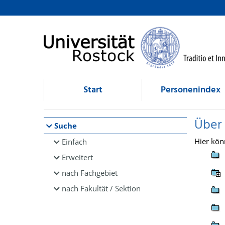
Browsen
direkt zum Inhalt
Start
Personenindex
Über
Suche
Hier kön
Einfach
Erweitert
nach Fachgebiet
nach Fakultät / Sektion