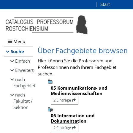
Browsen
Start
Login
direkt zum Inhalt
Menü
Über Fachgebiete browsen
Suche
Hier können Sie die Professoren und
Einfach
Professorinnen nach Ihrem Fachgebiet
Erweitert
suchen.
nach
Fachgebiet
05 Kommunikations- und
Medienwissenschaften
nach
2 Einträge
Fakultät /
Sektion
06 Information und
Dokumentation
2 Einträge