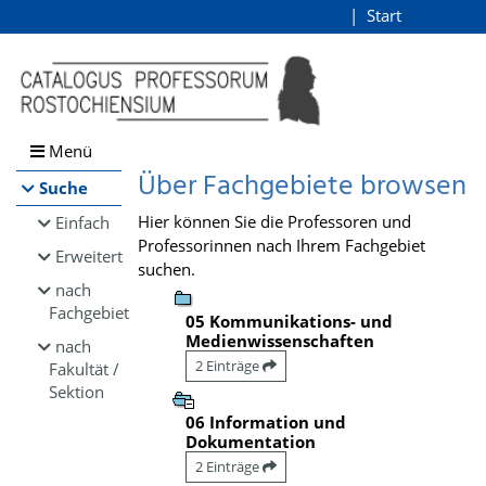
Browsen
Start
Login
direkt zum Inhalt
Menü
Über Fachgebiete browsen
Suche
Hier können Sie die Professoren und
Einfach
Professorinnen nach Ihrem Fachgebiet
Erweitert
suchen.
nach
Fachgebiet
05 Kommunikations- und
Medienwissenschaften
nach
2 Einträge
Fakultät /
Sektion
06 Information und
Dokumentation
2 Einträge