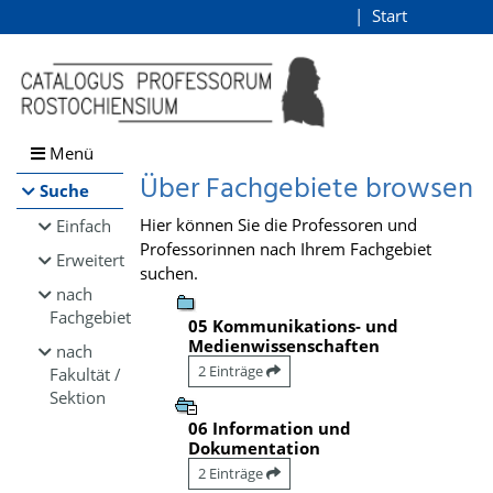
Browsen
Start
Login
direkt zum Inhalt
Menü
Über Fachgebiete browsen
Suche
Hier können Sie die Professoren und
Einfach
Professorinnen nach Ihrem Fachgebiet
Erweitert
suchen.
nach
Fachgebiet
05 Kommunikations- und
Medienwissenschaften
nach
2 Einträge
Fakultät /
Sektion
06 Information und
Dokumentation
2 Einträge