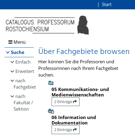
Browsen
Start
Login
direkt zum Inhalt
Menü
Über Fachgebiete browsen
Suche
Hier können Sie die Professoren und
Einfach
Professorinnen nach Ihrem Fachgebiet
Erweitert
suchen.
nach
Fachgebiet
05 Kommunikations- und
Medienwissenschaften
nach
2 Einträge
Fakultät /
Sektion
06 Information und
Dokumentation
2 Einträge