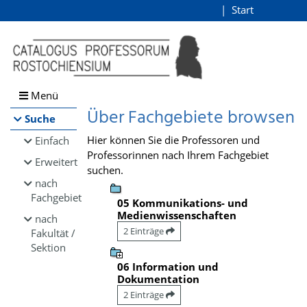
Browsen
Start
Login
direkt zum Inhalt
Menü
Über Fachgebiete browsen
Suche
Hier können Sie die Professoren und
Einfach
Professorinnen nach Ihrem Fachgebiet
Erweitert
suchen.
nach
Fachgebiet
05 Kommunikations- und
Medienwissenschaften
nach
2 Einträge
Fakultät /
Sektion
06 Information und
Dokumentation
2 Einträge