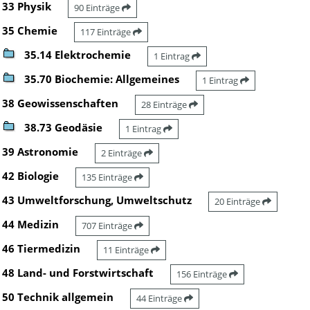
33 Physik
90 Einträge
35 Chemie
117 Einträge
35.14 Elektrochemie
1 Eintrag
35.70 Biochemie: Allgemeines
1 Eintrag
38 Geowissenschaften
28 Einträge
38.73 Geodäsie
1 Eintrag
39 Astronomie
2 Einträge
42 Biologie
135 Einträge
43 Umweltforschung, Umweltschutz
20 Einträge
44 Medizin
707 Einträge
46 Tiermedizin
11 Einträge
48 Land- und Forstwirtschaft
156 Einträge
50 Technik allgemein
44 Einträge