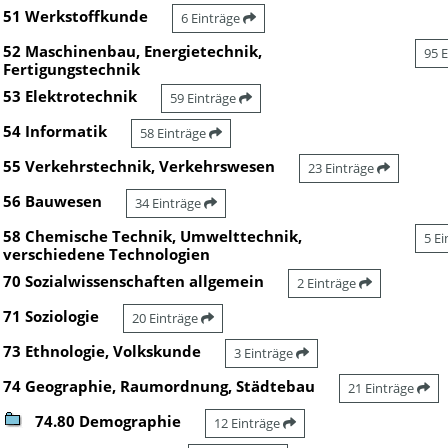
51 Werkstoffkunde
6 Einträge
52 Maschinenbau, Energietechnik,
95 
Fertigungstechnik
53 Elektrotechnik
59 Einträge
54 Informatik
58 Einträge
55 Verkehrstechnik, Verkehrswesen
23 Einträge
56 Bauwesen
34 Einträge
58 Chemische Technik, Umwelttechnik,
5 E
verschiedene Technologien
70 Sozialwissenschaften allgemein
2 Einträge
71 Soziologie
20 Einträge
73 Ethnologie, Volkskunde
3 Einträge
74 Geographie, Raumordnung, Städtebau
21 Einträge
74.80 Demographie
12 Einträge