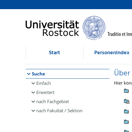
Browsen
direkt zum Inhalt
Start
Personenindex
Über
Suche
Hier kön
Einfach
Erweitert
nach Fachgebiet
nach Fakultät / Sektion