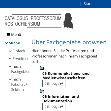
Browsen
Start
Login
direkt zum Inhalt
Menü
Über Fachgebiete browsen
Suche
Hier können Sie die Professoren und
Einfach
Professorinnen nach Ihrem Fachgebiet
Erweitert
suchen.
nach
Fachgebiet
05 Kommunikations- und
Medienwissenschaften
nach
2 Einträge
Fakultät /
Sektion
06 Information und
Dokumentation
2 Einträge