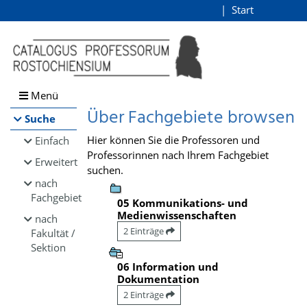
Browsen
Start
Login
direkt zum Inhalt
Menü
Über Fachgebiete browsen
Suche
Hier können Sie die Professoren und
Einfach
Professorinnen nach Ihrem Fachgebiet
Erweitert
suchen.
nach
Fachgebiet
05 Kommunikations- und
Medienwissenschaften
nach
2 Einträge
Fakultät /
Sektion
06 Information und
Dokumentation
2 Einträge