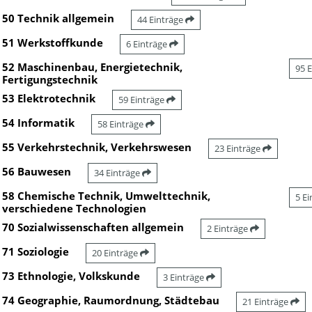
50 Technik allgemein
44 Einträge
51 Werkstoffkunde
6 Einträge
52 Maschinenbau, Energietechnik,
95 
Fertigungstechnik
53 Elektrotechnik
59 Einträge
54 Informatik
58 Einträge
55 Verkehrstechnik, Verkehrswesen
23 Einträge
56 Bauwesen
34 Einträge
58 Chemische Technik, Umwelttechnik,
5 E
verschiedene Technologien
70 Sozialwissenschaften allgemein
2 Einträge
71 Soziologie
20 Einträge
73 Ethnologie, Volkskunde
3 Einträge
74 Geographie, Raumordnung, Städtebau
21 Einträge