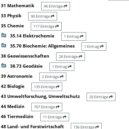
31 Mathematik
96 Einträge
33 Physik
90 Einträge
35 Chemie
117 Einträge
35.14 Elektrochemie
1 Eintrag
35.70 Biochemie: Allgemeines
1 Eintrag
38 Geowissenschaften
28 Einträge
38.73 Geodäsie
1 Eintrag
39 Astronomie
2 Einträge
42 Biologie
135 Einträge
43 Umweltforschung, Umweltschutz
20 Einträge
44 Medizin
707 Einträge
46 Tiermedizin
11 Einträge
48 Land- und Forstwirtschaft
156 Einträge