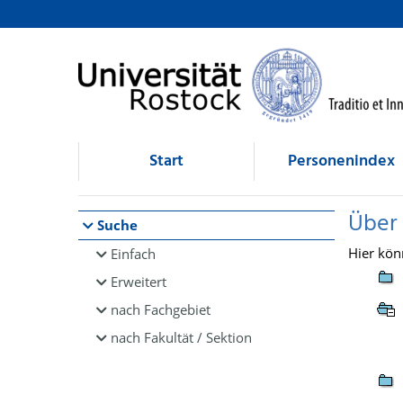
Browsen
direkt zum Inhalt
Start
Personenindex
Über
Suche
Hier kön
Einfach
Erweitert
nach Fachgebiet
nach Fakultät / Sektion