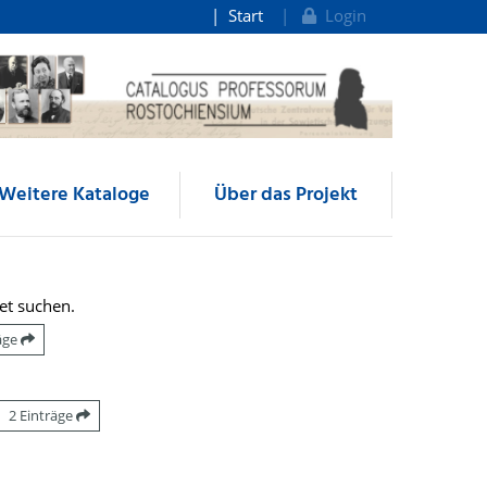
Start
Login
Weitere Kataloge
Über das Projekt
et suchen.
räge
2 Einträge