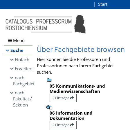
Browsen
Start
Login
direkt zum Inhalt
Menü
Über Fachgebiete browsen
Suche
Hier können Sie die Professoren und
Einfach
Professorinnen nach Ihrem Fachgebiet
Erweitert
suchen.
nach
Fachgebiet
05 Kommunikations- und
Medienwissenschaften
nach
2 Einträge
Fakultät /
Sektion
06 Information und
Dokumentation
2 Einträge