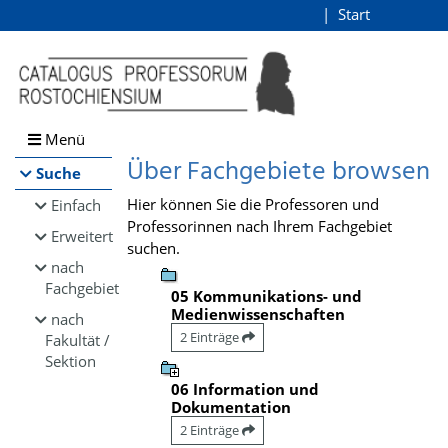
Browsen
Start
Login
direkt zum Inhalt
Menü
Über Fachgebiete browsen
Suche
Hier können Sie die Professoren und
Einfach
Professorinnen nach Ihrem Fachgebiet
Erweitert
suchen.
nach
Fachgebiet
05 Kommunikations- und
Medienwissenschaften
nach
2 Einträge
Fakultät /
Sektion
06 Information und
Dokumentation
2 Einträge