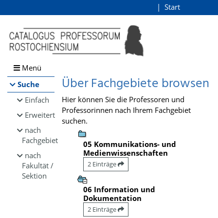
Browsen
Start
Login
direkt zum Inhalt
Menü
Über Fachgebiete browsen
Suche
Hier können Sie die Professoren und
Einfach
Professorinnen nach Ihrem Fachgebiet
Erweitert
suchen.
nach
Fachgebiet
05 Kommunikations- und
Medienwissenschaften
nach
2 Einträge
Fakultät /
Sektion
06 Information und
Dokumentation
2 Einträge