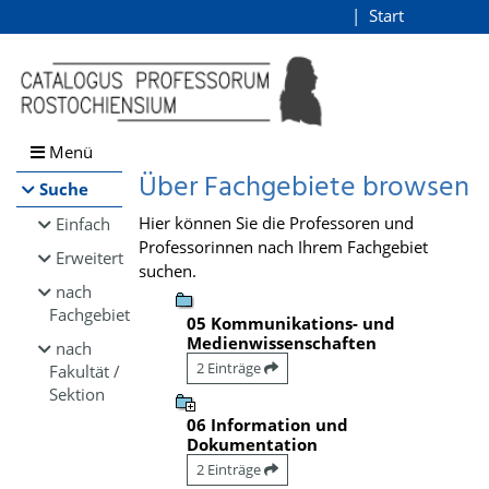
Browsen
Start
Login
direkt zum Inhalt
Menü
Über Fachgebiete browsen
Suche
Hier können Sie die Professoren und
Einfach
Professorinnen nach Ihrem Fachgebiet
Erweitert
suchen.
nach
Fachgebiet
05 Kommunikations- und
Medienwissenschaften
nach
2 Einträge
Fakultät /
Sektion
06 Information und
Dokumentation
2 Einträge