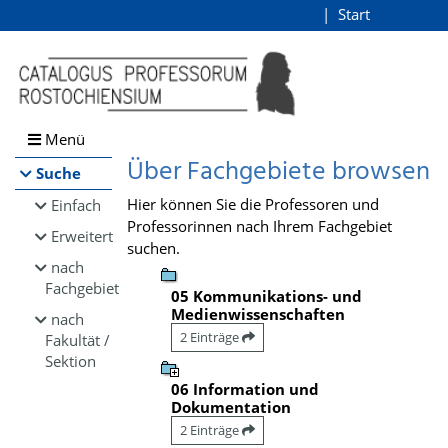
Browsen
Start
Login
direkt zum Inhalt
Menü
Über Fachgebiete browsen
Suche
Hier können Sie die Professoren und
Einfach
Professorinnen nach Ihrem Fachgebiet
Erweitert
suchen.
nach
Fachgebiet
05 Kommunikations- und
Medienwissenschaften
nach
2 Einträge
Fakultät /
Sektion
06 Information und
Dokumentation
2 Einträge