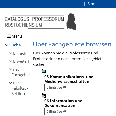
Browsen
Start
Login
direkt zum Inhalt
Menü
Über Fachgebiete browsen
Suche
Hier können Sie die Professoren und
Einfach
Professorinnen nach Ihrem Fachgebiet
Erweitert
suchen.
nach
Fachgebiet
05 Kommunikations- und
Medienwissenschaften
nach
2 Einträge
Fakultät /
Sektion
06 Information und
Dokumentation
2 Einträge