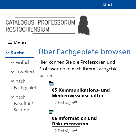
Browsen
Start
Login
direkt zum Inhalt
Menü
Über Fachgebiete browsen
Suche
Hier können Sie die Professoren und
Einfach
Professorinnen nach Ihrem Fachgebiet
Erweitert
suchen.
nach
Fachgebiet
05 Kommunikations- und
Medienwissenschaften
nach
2 Einträge
Fakultät /
Sektion
06 Information und
Dokumentation
2 Einträge