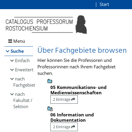
Browsen
Start
Login
direkt zum Inhalt
Menü
Über Fachgebiete browsen
Suche
Hier können Sie die Professoren und
Einfach
Professorinnen nach Ihrem Fachgebiet
Erweitert
suchen.
nach
Fachgebiet
05 Kommunikations- und
Medienwissenschaften
nach
2 Einträge
Fakultät /
Sektion
06 Information und
Dokumentation
2 Einträge