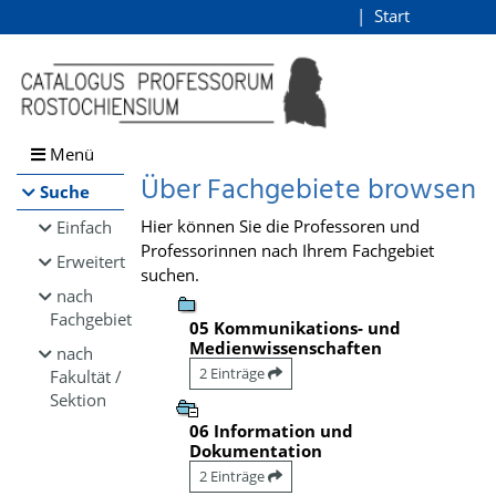
Browsen
Start
Login
direkt zum Inhalt
Menü
Über Fachgebiete browsen
Suche
Hier können Sie die Professoren und
Einfach
Professorinnen nach Ihrem Fachgebiet
Erweitert
suchen.
nach
Fachgebiet
05 Kommunikations- und
Medienwissenschaften
nach
2 Einträge
Fakultät /
Sektion
06 Information und
Dokumentation
2 Einträge