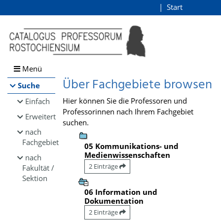
Browsen
Start
Login
direkt zum Inhalt
Menü
Über Fachgebiete browsen
Suche
Hier können Sie die Professoren und
Einfach
Professorinnen nach Ihrem Fachgebiet
Erweitert
suchen.
nach
Fachgebiet
05 Kommunikations- und
Medienwissenschaften
nach
2 Einträge
Fakultät /
Sektion
06 Information und
Dokumentation
2 Einträge