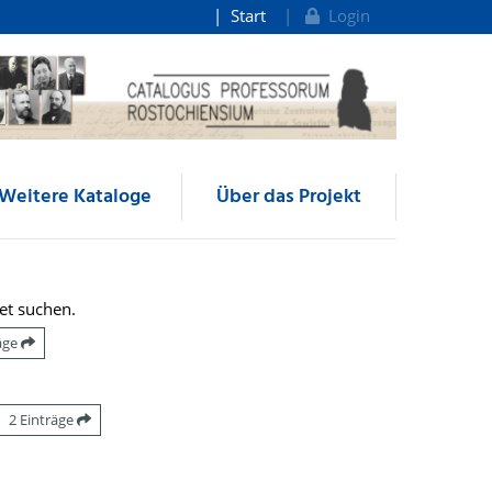
Start
Login
Weitere Kataloge
Über das Projekt
et suchen.
räge
2 Einträge