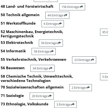
48 Land- und Forstwirtschaft
156 Einträge
50 Technik allgemein
44 Einträge
51 Werkstoffkunde
6 Einträge
52 Maschinenbau, Energietechnik,
95 
Fertigungstechnik
53 Elektrotechnik
59 Einträge
54 Informatik
58 Einträge
55 Verkehrstechnik, Verkehrswesen
23 Einträge
56 Bauwesen
34 Einträge
58 Chemische Technik, Umwelttechnik,
5 E
verschiedene Technologien
70 Sozialwissenschaften allgemein
2 Einträge
71 Soziologie
20 Einträge
73 Ethnologie, Volkskunde
3 Einträge