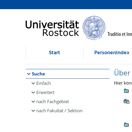
Browsen
direkt zum Inhalt
Start
Personenindex
Über
Suche
Hier kön
Einfach
Erweitert
nach Fachgebiet
nach Fakultät / Sektion