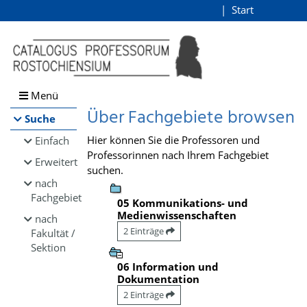
Browsen
Start
Login
direkt zum Inhalt
Menü
Über Fachgebiete browsen
Suche
Hier können Sie die Professoren und
Einfach
Professorinnen nach Ihrem Fachgebiet
Erweitert
suchen.
nach
Fachgebiet
05 Kommunikations- und
Medienwissenschaften
nach
2 Einträge
Fakultät /
Sektion
06 Information und
Dokumentation
2 Einträge