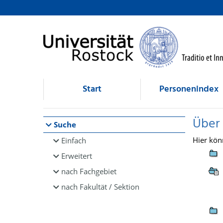
Browsen
direkt zum Inhalt
Start
Personenindex
Über
Suche
Hier kön
Einfach
Erweitert
nach Fachgebiet
nach Fakultät / Sektion