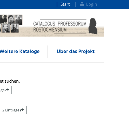
Start
Login
Weitere Kataloge
Über das Projekt
et suchen.
räge
2 Einträge