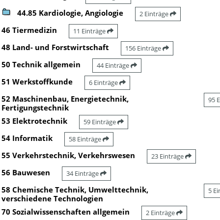
44.85 Kardiologie, Angiologie
2 Einträge
46 Tiermedizin
11 Einträge
48 Land- und Forstwirtschaft
156 Einträge
50 Technik allgemein
44 Einträge
51 Werkstoffkunde
6 Einträge
52 Maschinenbau, Energietechnik,
95 
Fertigungstechnik
53 Elektrotechnik
59 Einträge
54 Informatik
58 Einträge
55 Verkehrstechnik, Verkehrswesen
23 Einträge
56 Bauwesen
34 Einträge
58 Chemische Technik, Umwelttechnik,
5 E
verschiedene Technologien
70 Sozialwissenschaften allgemein
2 Einträge