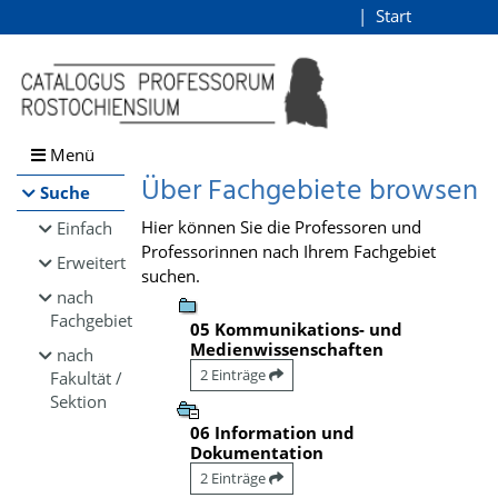
Browsen
Start
Login
direkt zum Inhalt
Menü
Über Fachgebiete browsen
Suche
Hier können Sie die Professoren und
Einfach
Professorinnen nach Ihrem Fachgebiet
Erweitert
suchen.
nach
Fachgebiet
05 Kommunikations- und
Medienwissenschaften
nach
2 Einträge
Fakultät /
Sektion
06 Information und
Dokumentation
2 Einträge