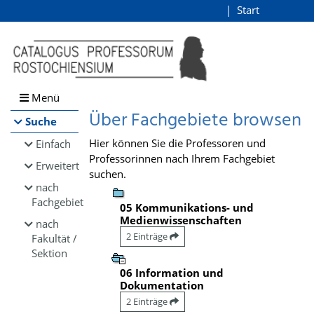
Browsen
Start
Login
direkt zum Inhalt
Menü
Über Fachgebiete browsen
Suche
Hier können Sie die Professoren und
Einfach
Professorinnen nach Ihrem Fachgebiet
Erweitert
suchen.
nach
Fachgebiet
05 Kommunikations- und
Medienwissenschaften
nach
2 Einträge
Fakultät /
Sektion
06 Information und
Dokumentation
2 Einträge