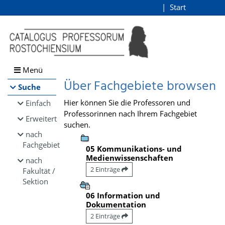
Browsen
Start
Login
direkt zum Inhalt
Menü
Über Fachgebiete browsen
Suche
Hier können Sie die Professoren und
Einfach
Professorinnen nach Ihrem Fachgebiet
Erweitert
suchen.
nach
Fachgebiet
05 Kommunikations- und
Medienwissenschaften
nach
2 Einträge
Fakultät /
Sektion
06 Information und
Dokumentation
2 Einträge