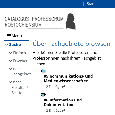
Browsen
Start
Login
direkt zum Inhalt
Menü
Über Fachgebiete browsen
Suche
Hier können Sie die Professoren und
Einfach
Professorinnen nach Ihrem Fachgebiet
Erweitert
suchen.
nach
Fachgebiet
05 Kommunikations- und
Medienwissenschaften
nach
2 Einträge
Fakultät /
Sektion
06 Information und
Dokumentation
2 Einträge