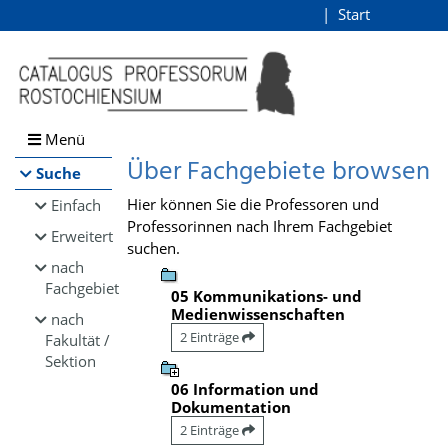
Browsen
Start
Login
direkt zum Inhalt
Menü
Über Fachgebiete browsen
Suche
Hier können Sie die Professoren und
Einfach
Professorinnen nach Ihrem Fachgebiet
Erweitert
suchen.
nach
Fachgebiet
05 Kommunikations- und
Medienwissenschaften
nach
2 Einträge
Fakultät /
Sektion
06 Information und
Dokumentation
2 Einträge