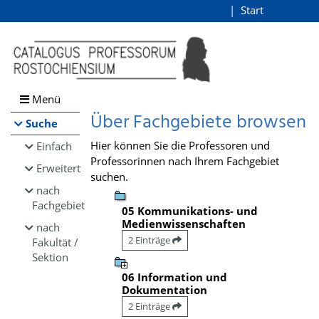
Browsen
Start
Login
direkt zum Inhalt
Menü
Über Fachgebiete browsen
Suche
Hier können Sie die Professoren und
Einfach
Professorinnen nach Ihrem Fachgebiet
Erweitert
suchen.
nach
Fachgebiet
05 Kommunikations- und
Medienwissenschaften
nach
2 Einträge
Fakultät /
Sektion
06 Information und
Dokumentation
2 Einträge