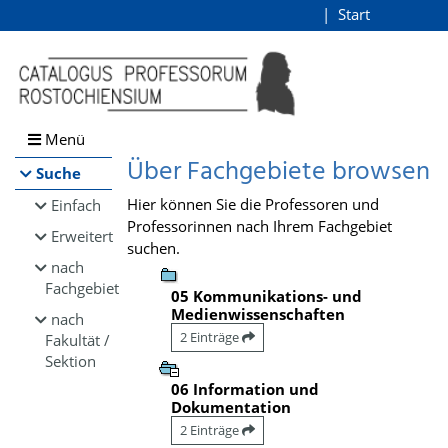
Browsen
Start
Login
direkt zum Inhalt
Menü
Über Fachgebiete browsen
Suche
Hier können Sie die Professoren und
Einfach
Professorinnen nach Ihrem Fachgebiet
Erweitert
suchen.
nach
Fachgebiet
05 Kommunikations- und
Medienwissenschaften
nach
2 Einträge
Fakultät /
Sektion
06 Information und
Dokumentation
2 Einträge