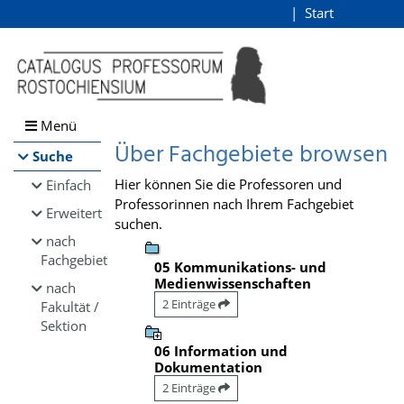
Browsen
Start
Login
direkt zum Inhalt
Menü
Über Fachgebiete browsen
Suche
Hier können Sie die Professoren und
Einfach
Professorinnen nach Ihrem Fachgebiet
Erweitert
suchen.
nach
Fachgebiet
05 Kommunikations- und
Medienwissenschaften
nach
2 Einträge
Fakultät /
Sektion
06 Information und
Dokumentation
2 Einträge