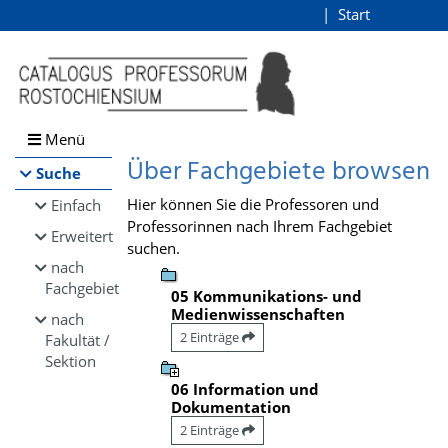
Browsen
Start
Login
direkt zum Inhalt
Menü
Über Fachgebiete browsen
Suche
Hier können Sie die Professoren und
Einfach
Professorinnen nach Ihrem Fachgebiet
Erweitert
suchen.
nach
Fachgebiet
05 Kommunikations- und
Medienwissenschaften
nach
2 Einträge
Fakultät /
Sektion
06 Information und
Dokumentation
2 Einträge