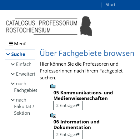
Browsen
Start
Login
direkt zum Inhalt
Menü
Über Fachgebiete browsen
Suche
Hier können Sie die Professoren und
Einfach
Professorinnen nach Ihrem Fachgebiet
Erweitert
suchen.
nach
Fachgebiet
05 Kommunikations- und
Medienwissenschaften
nach
2 Einträge
Fakultät /
Sektion
06 Information und
Dokumentation
2 Einträge