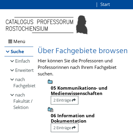
Browsen
Start
Login
direkt zum Inhalt
Menü
Über Fachgebiete browsen
Suche
Hier können Sie die Professoren und
Einfach
Professorinnen nach Ihrem Fachgebiet
Erweitert
suchen.
nach
Fachgebiet
05 Kommunikations- und
Medienwissenschaften
nach
2 Einträge
Fakultät /
Sektion
06 Information und
Dokumentation
2 Einträge