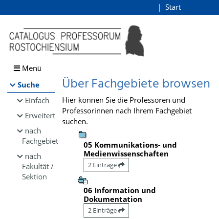
Browsen
Start
Login
direkt zum Inhalt
Menü
Über Fachgebiete browsen
Suche
Hier können Sie die Professoren und
Einfach
Professorinnen nach Ihrem Fachgebiet
Erweitert
suchen.
nach
Fachgebiet
05 Kommunikations- und
Medienwissenschaften
nach
2 Einträge
Fakultät /
Sektion
06 Information und
Dokumentation
2 Einträge