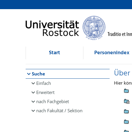
Browsen
direkt zum Inhalt
Start
Personenindex
Über
Suche
Hier kön
Einfach
Erweitert
nach Fachgebiet
nach Fakultät / Sektion