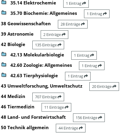
35.14 Elektrochemie
1 Eintrag
35.70 Biochemie: Allgemeines
1 Eintrag
38 Geowissenschaften
28 Einträge
39 Astronomie
2 Einträge
42 Biologie
135 Einträge
42.13 Molekularbiologie
1 Eintrag
42.60 Zoologie: Allgemeines
1 Eintrag
42.63 Tierphysiologie
1 Eintrag
43 Umweltforschung, Umweltschutz
20 Einträge
44 Medizin
707 Einträge
46 Tiermedizin
11 Einträge
48 Land- und Forstwirtschaft
156 Einträge
50 Technik allgemein
44 Einträge