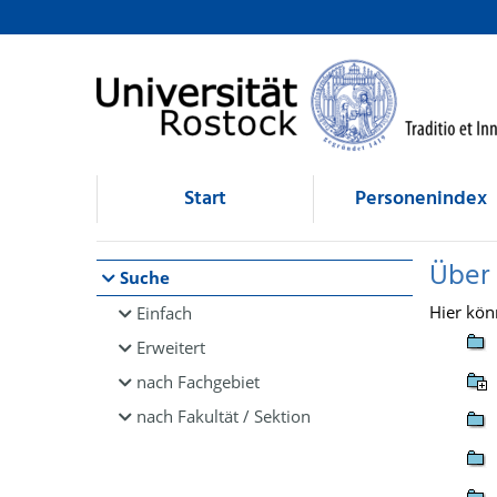
Browsen
direkt zum Inhalt
Start
Personenindex
Über
Suche
Hier kön
Einfach
Erweitert
nach Fachgebiet
nach Fakultät / Sektion