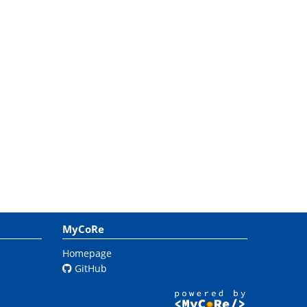
MyCoRe
Homepage
GitHub