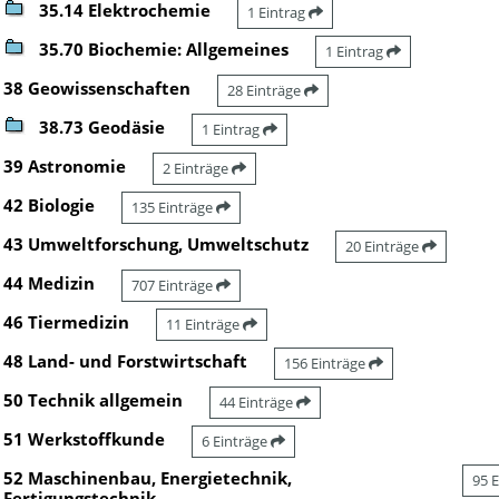
35.14 Elektrochemie
1 Eintrag
35.70 Biochemie: Allgemeines
1 Eintrag
38 Geowissenschaften
28 Einträge
38.73 Geodäsie
1 Eintrag
39 Astronomie
2 Einträge
42 Biologie
135 Einträge
43 Umweltforschung, Umweltschutz
20 Einträge
44 Medizin
707 Einträge
46 Tiermedizin
11 Einträge
48 Land- und Forstwirtschaft
156 Einträge
50 Technik allgemein
44 Einträge
51 Werkstoffkunde
6 Einträge
52 Maschinenbau, Energietechnik,
95 
Fertigungstechnik