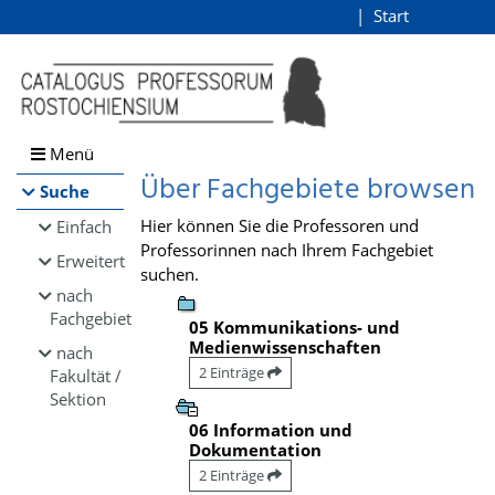
Browsen
Start
Login
direkt zum Inhalt
Menü
Über Fachgebiete browsen
Suche
Hier können Sie die Professoren und
Einfach
Professorinnen nach Ihrem Fachgebiet
Erweitert
suchen.
nach
Fachgebiet
05 Kommunikations- und
Medienwissenschaften
nach
2 Einträge
Fakultät /
Sektion
06 Information und
Dokumentation
2 Einträge