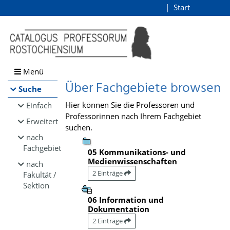
Browsen
Start
Login
direkt zum Inhalt
Menü
Über Fachgebiete browsen
Suche
Hier können Sie die Professoren und
Einfach
Professorinnen nach Ihrem Fachgebiet
Erweitert
suchen.
nach
Fachgebiet
05 Kommunikations- und
Medienwissenschaften
nach
2 Einträge
Fakultät /
Sektion
06 Information und
Dokumentation
2 Einträge