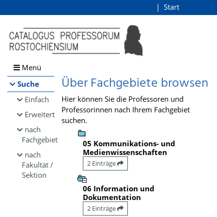
Browsen
Start
Login
direkt zum Inhalt
Menü
Über Fachgebiete browsen
Suche
Hier können Sie die Professoren und
Einfach
Professorinnen nach Ihrem Fachgebiet
Erweitert
suchen.
nach
Fachgebiet
05 Kommunikations- und
Medienwissenschaften
nach
2 Einträge
Fakultät /
Sektion
06 Information und
Dokumentation
2 Einträge